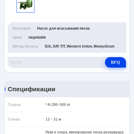
Категория:
Насос для всасывания песка
Цена:
negotiable
Метод Оплаты:
D/A, D/P, T/T, Western Union, MoneyGram
RFQ
Спецификации
Подача:
³ /h 200~500 m
Голова:
13 ~ 31 м
Реки и озера, минирование песка резервуара