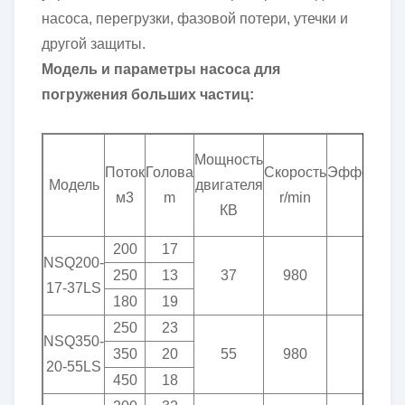
насоса, перегрузки, фазовой потери, утечки и
другой защиты.
Модель и параметры насоса для
погружения больших частиц:
Мощность
Поток
Голова
Скорость
Эффективн
Модель
двигателя
м3
m
r/min
%
КВ
200
17
NSQ200-
250
13
37
980
70
17-37LS
180
19
250
23
NSQ350-
350
20
55
980
57
20-55LS
450
18