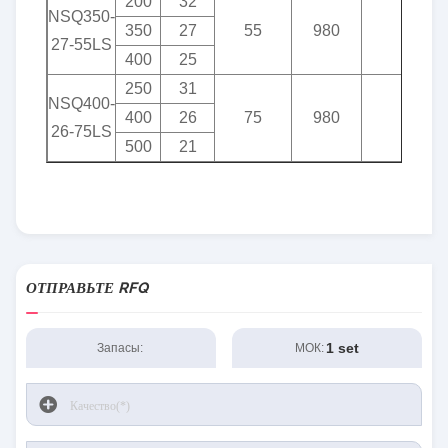
200
32
NSQ350-
350
27
55
980
62
27-55LS
400
25
250
31
NSQ400-
400
26
75
980
59
26-75LS
500
21
ОТПРАВЬТЕ RFQ
1 set
Запасы:
МОК: