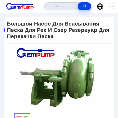
Домой
>
Продукты
>
Насос Для Всасывания Песка
>
Большой Насос
Для Всасывания Песка Для Рек И Озер Резервуар Для Перекачки Песка
Большой Насос Для Всасывания
Песка Для Рек И Озер Резервуар Для
Перекачки Песка